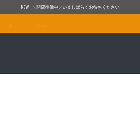
＼開店準備中／いましばらくお待ちください
シーポリシー
Contact